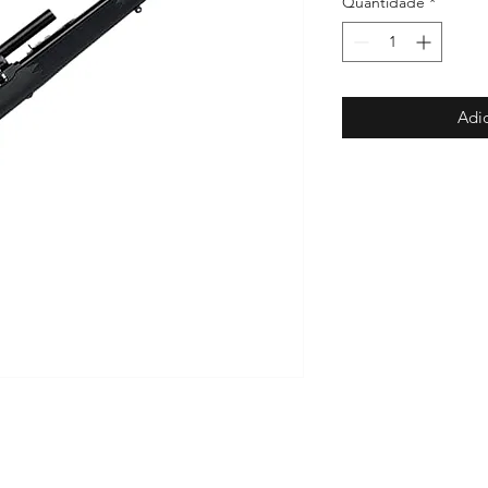
Quantidade
*
Adic
puma 357
.Calibre 12 pump
.G3 toro