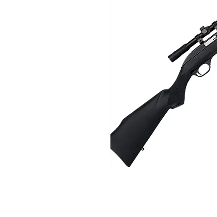
Comprar armas de fogo
.Comprar calibre 38
.Carabina 