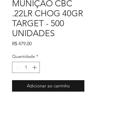
MUNIÇÃO CBC
.22LR CHOG 40GR
TARGET - 500
UNIDADES
Preço
R$ 479,00
Quantidade
*
Adicionar ao carrinho
.Comprar calibre 38
.Armas de fogo
.Pistola 380
.Pistola 9mm
.Calibre 38