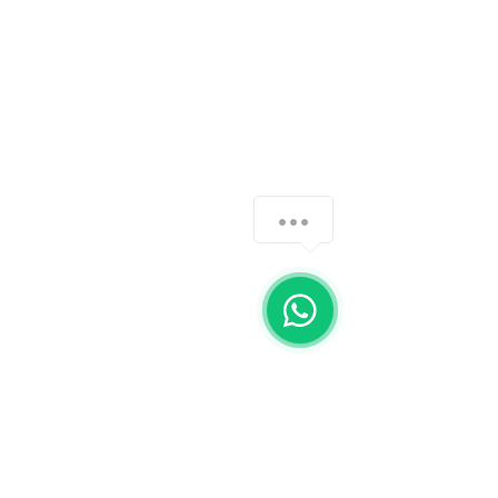
.Carabina puma
.Carabina puma 38
.Carabina puma 357
.Comprar rifle marlin
.Comprar rifle 22
.Comprar carabina CBC
.Carabina boito
.Boito reuna
.Calibre 12 boito
.Calibre 12 pump
.Pump 12
.Calibre 12 military
.Pistola g2c
.G2c
.G2c .40
.G2c 9mm
.G3 toro
.Comprar G3 toro
.Pistola G3 toro
.Glock g25