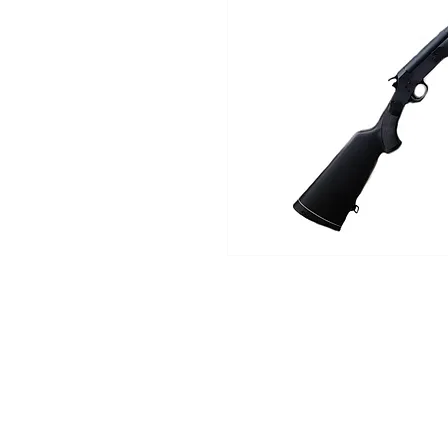
Comprar armas de fogo
.Comprar calibre 38
.Carabina 
.Casa das armas
.Armas de fogo
.Comprar rif
.Comprar Glock
.Pistola 380
.Comprar rif
.Comprar pistola
.Pistola 9mm
.Comprar c
.Comprar revolver
.Calibre 38
.Carabina b
.Comprar rifle
.Carabina puma
.Boito reun