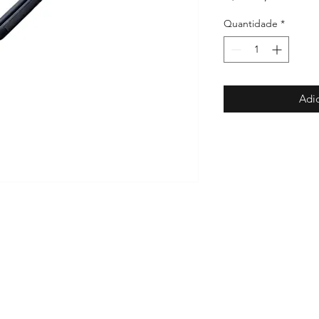
Quantidade
*
Adic
puma 357
.Calibre 12 pump
.G3 toro
le marlin
.Pump 12
.Comprar G3 toro
le 22
.Calibre 12 military
.Pistola G3 toro
arabina CBC
.Pistola g2c
.Glock g25
oito
.G2c
.Magnum 357
a
.G2c .40
.Carabina rossi