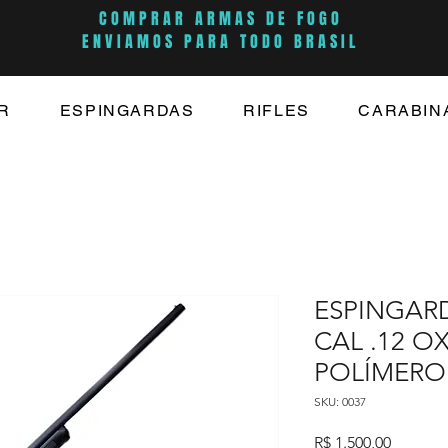
COMPRAR ARMAS DE FOGO
ENVIAMOS PARA TODO BRASIL
R
ESPINGARDAS
RIFLES
CARABIN
ESPINGAR
CAL .12 O
POLÍMERO
SKU: 0037
Preço
R$ 1.500,00